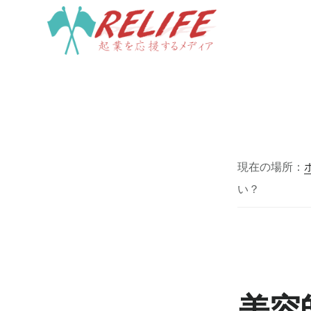
Skip
to
main
content
現在の場所：
い？
美容