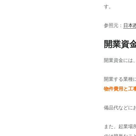
す。
参照元：
日本
開業資
開業資金には
開業する業種
物件費用と工
備品代などにお
また、起業場