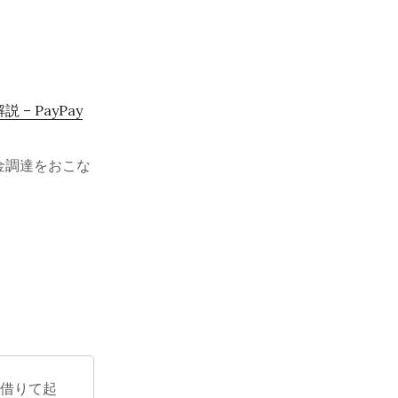
 PayPay
金調達をおこな
を借りて起