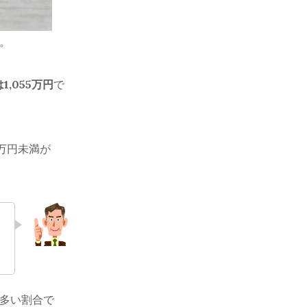
す。
1,055万円
で
0万円未満が
多い割合で