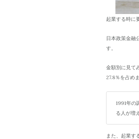
起業する時に要
日本政策金融
す。
金額別に見て
27.8％を占め
1991
る人が増
また、起業す