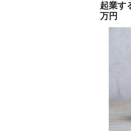
起業す
万円