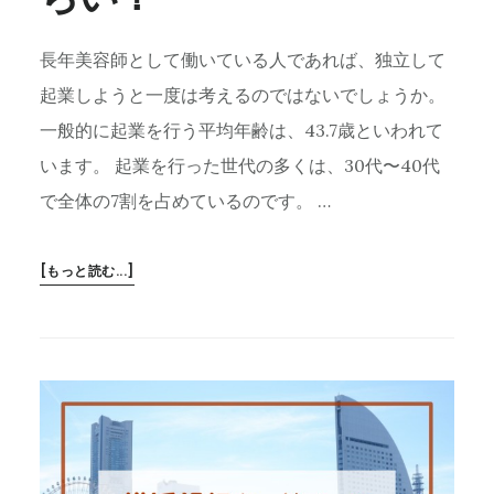
す
人
長年美容師として働いている人であれば、独立して
が
利
起業しようと一度は考えるのではないでしょうか。
用
一般的に起業を行う平均年齢は、43.7歳といわれて
で
います。 起業を行った世代の多くは、30代〜40代
き
る
で全体の7割を占めているのです。 …
ロ
ー
ABOUT
[もっと読む...]
ン
美
容
師
が
起
業
す
る