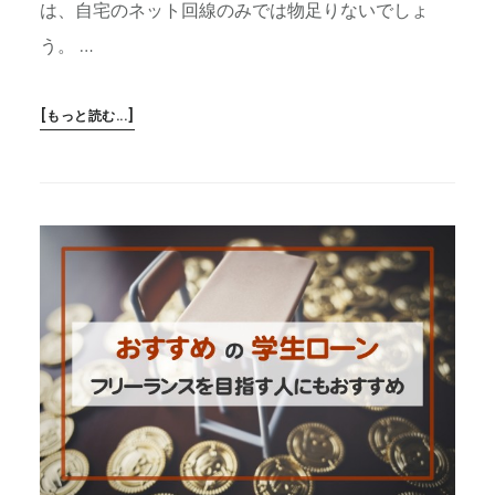
は、自宅のネット回線のみでは物足りないでしょ
う。 …
ABOUT
[もっと読む...]
カ
フ
ェ
で
仕
事
す
る
の
に
お
す
す
め