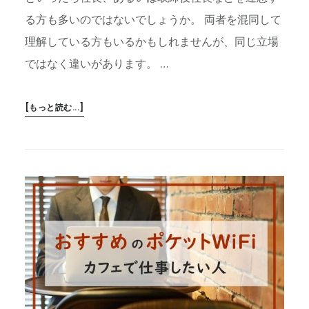
解
る方も多いのではないでしょうか。 両者を混同して
説
理解している方もいるかもしれませんが、同じ立場
ではなく違いがあります。 …
ABOUT
[もっと読む...]
代
表
取
締
役
と
取
締
役
社
長
の