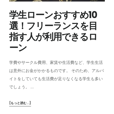
ポ
ケ
学生ローンおすすめ10
ッ
選！フリーランスを目
ト
WIFI6
指す人が利用できるロ
選！
コ
ーン
ス
パ
抜
学費やサークル費用、家賃や生活費など、学生生活
群
は意外にお金がかかるものです。 そのため、アルバ
の
1
イトをしていても生活費が足りなくなる学生も多い
台
でしょう。 …
は
こ
れ！
ABOUT
[もっと読む...]
学