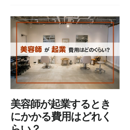
生
ロ
ー
ン
お
す
す
め
10
選！
フ
リ
ー
ラ
ン
美容師が起業するとき
ス
にかかる費用はどれく
を
目
らい？
指