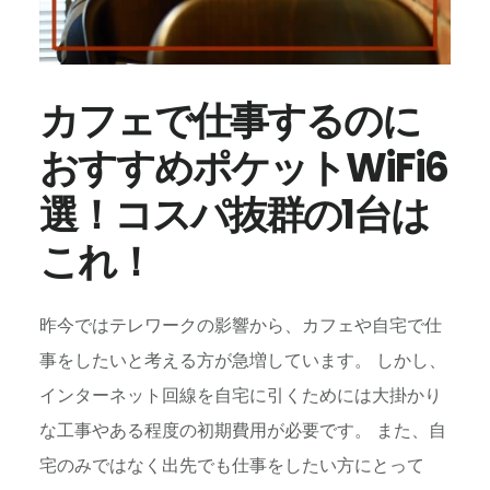
違
い
に
つ
カフェで仕事するのに
い
おすすめポケットWiFi6
て
詳
選！コスパ抜群の1台は
し
く
これ！
解
説
昨今ではテレワークの影響から、カフェや自宅で仕
事をしたいと考える方が急増しています。 しかし、
インターネット回線を自宅に引くためには大掛かり
な工事やある程度の初期費用が必要です。 また、自
宅のみではなく出先でも仕事をしたい方にとって