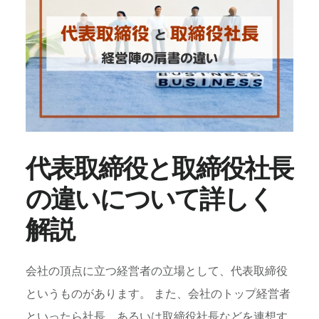
人
に
お
す
す
め
の
事
業
資
代表取締役と取締役社長
金
の違いについて詳しく
調
達
解説
方
法
に
会社の頂点に立つ経営者の立場として、代表取締役
つ
い
というものがあります。 また、会社のトップ経営者
て
といったら社長、あるいは取締役社長などを連想す