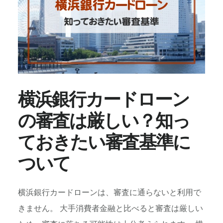
と
き
に
か
か
る
費
用
横浜銀行カードローン
は
の審査は厳しい？知っ
ど
れ
ておきたい審査基準に
く
ら
ついて
い？
横浜銀行カードローンは、審査に通らないと利用で
きません。 大手消費者金融と比べると審査は厳しい